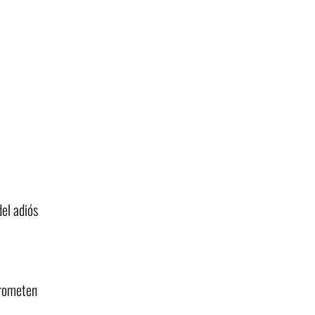
del adiós
prometen