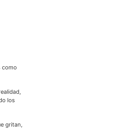
os como
ealidad,
do los
e gritan,