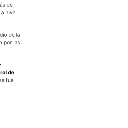
más de
a nivel
dio de la
 por las
y
rol de
se fue