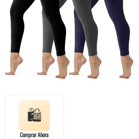
🛍️
Comprar Ahora