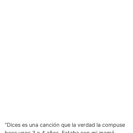
“Dices es una canción que la verdad la compuse
hace unos 3 o 4 años. Estaba con mi mamá,