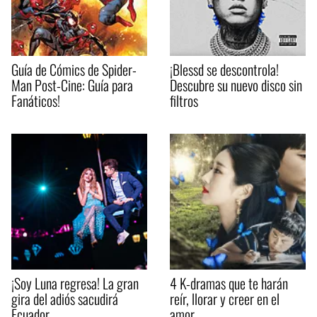
Guía de Cómics de Spider-
¡Blessd se descontrola!
Man Post-Cine: Guía para
Descubre su nuevo disco sin
Fanáticos!
filtros
¡Soy Luna regresa! La gran
4 K-dramas que te harán
gira del adiós sacudirá
reír, llorar y creer en el
Ecuador
amor