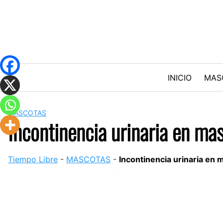
Skip
to
content
INICIO
MAS
MASCOTAS
Incontinencia urinaria en mas
Tiempo Libre
-
MASCOTAS
-
Incontinencia urinaria en 