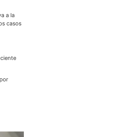
a a la
nos casos
aciente
 por