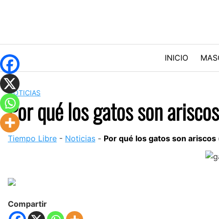
Skip
to
content
INICIO
MAS
NOTICIAS
Por qué los gatos son arisco
Tiempo Libre
-
Noticias
-
Por qué los gatos son arisco
Compartir