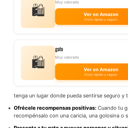
Muy valorado
🛍️
Ver en Amazon
Envío rápido y seguro
gato
🛍️
Muy valorado
Ver en Amazon
Envío rápido y seguro
tenga un lugar donde pueda sentirse seguro y t
Ofrécele recompensas positivas:
Cuando tu ga
recompénsalo con una caricia, una golosina o s
Presenta a tu gato a nuevas personas y situa