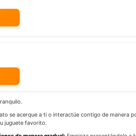
ranquilo.
to se acerque a ti o interactúe contigo de manera po
u juguete favorito.
ciones de manera gradual:
Empieza presentándole a t