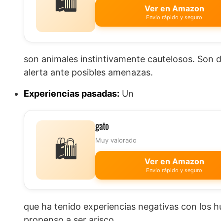
🛍️
Ver en Amazon
Envío rápido y seguro
son animales instintivamente cautelosos. Son 
alerta ante posibles amenazas.
Experiencias pasadas:
Un
gato
🛍️
Muy valorado
Ver en Amazon
Envío rápido y seguro
que ha tenido experiencias negativas con los
propenso a ser arisco.