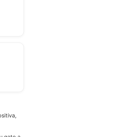
sitiva,
u gato a