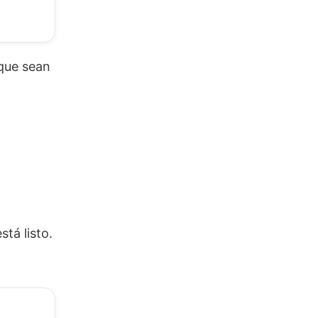
que sean
tá listo.