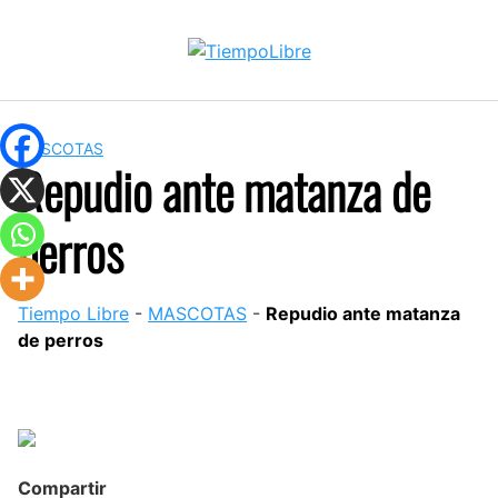
Skip
to
content
MASCOTAS
Repudio ante matanza de
perros
Tiempo Libre
-
MASCOTAS
-
Repudio ante matanza
de perros
Compartir