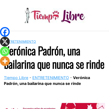
Skip
to
content
ENTRETENIMIENTO
Verónica Padrón, una
bailarina que nunca se rinde
Tiempo Libre
-
ENTRETENIMIENTO
-
Verónica
Padrón, una bailarina que nunca se rinde