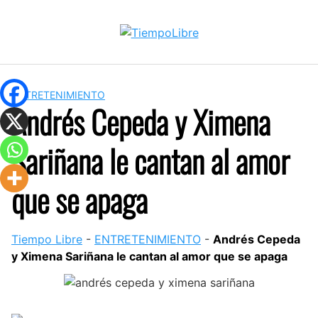
Skip
to
content
ENTRETENIMIENTO
Andrés Cepeda y Ximena
Sariñana le cantan al amor
que se apaga
Tiempo Libre
-
ENTRETENIMIENTO
-
Andrés Cepeda
y Ximena Sariñana le cantan al amor que se apaga