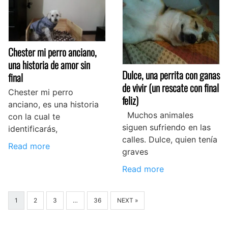
Chester mi perro anciano,
una historia de amor sin
Dulce, una perrita con ganas
final
de vivir (un rescate con final
Chester mi perro
feliz)
anciano, es una historia
Muchos animales
con la cual te
siguen sufriendo en las
identificarás,
calles. Dulce, quien tenía
Read more
graves
Read more
1
2
3
…
36
NEXT »