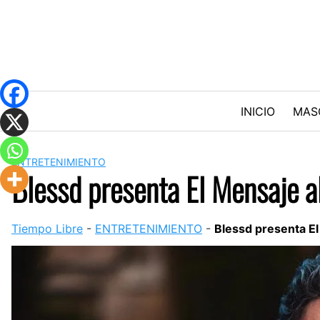
Skip
to
content
INICIO
MAS
ENTRETENIMIENTO
Blessd presenta El Mensaje a
Tiempo Libre
-
ENTRETENIMIENTO
-
Blessd presenta El