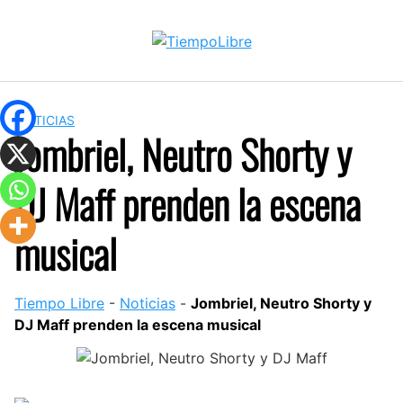
Skip
to
content
NOTICIAS
Jombriel, Neutro Shorty y
DJ Maff prenden la escena
musical
Tiempo Libre
-
Noticias
-
Jombriel, Neutro Shorty y
DJ Maff prenden la escena musical