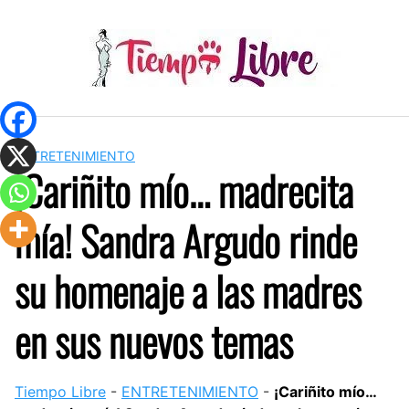
Skip
to
content
ENTRETENIMIENTO
¡Cariñito mío… madrecita
mía! Sandra Argudo rinde
su homenaje a las madres
en sus nuevos temas
Tiempo Libre
-
ENTRETENIMIENTO
-
¡Cariñito mío…