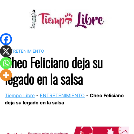
Skip
to
content
ENTRETENIMIENTO
Cheo Feliciano deja su
legado en la salsa
Tiempo Libre
-
ENTRETENIMIENTO
-
Cheo Feliciano
deja su legado en la salsa