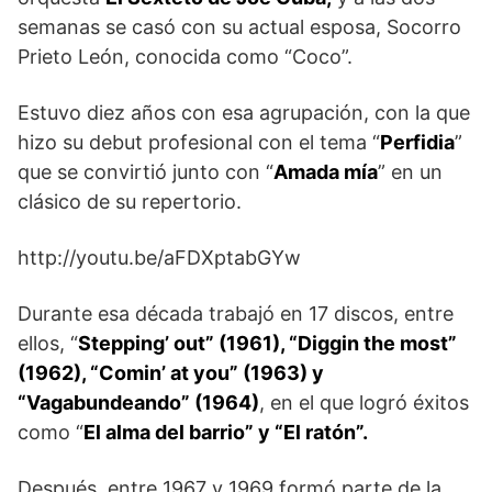
semanas se casó con su actual esposa, Socorro
Prieto León, conocida como “Coco”.
Estuvo diez años con esa agrupación, con la que
hizo su debut profesional con el tema “
Perfidia
”
que se convirtió junto con “
Amada mía
” en un
clásico de su repertorio.
http://youtu.be/aFDXptabGYw
Durante esa década trabajó en 17 discos, entre
ellos, “
Stepping’ out” (1961), “Diggin the most”
(1962), “Comin’ at you” (1963) y
“Vagabundeando” (1964)
, en el que logró éxitos
como “
El alma del barrio” y “El ratón”.
Después, entre 1967 y 1969 formó parte de la