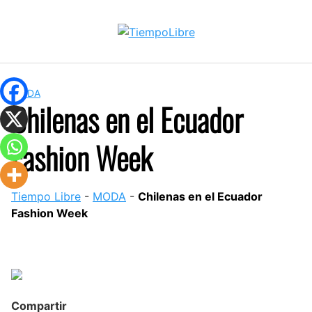
Skip
to
content
MODA
Chilenas en el Ecuador
Fashion Week
Tiempo Libre
-
MODA
-
Chilenas en el Ecuador
Fashion Week
Compartir