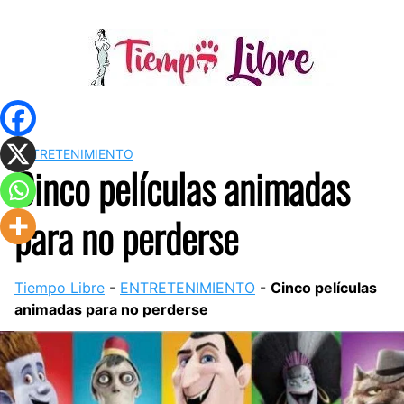
Skip
to
content
ENTRETENIMIENTO
Cinco películas animadas
para no perderse
Tiempo Libre
-
ENTRETENIMIENTO
-
Cinco películas
animadas para no perderse