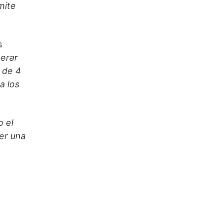
mite
s
nerar
 de 4
a los
o el
er una