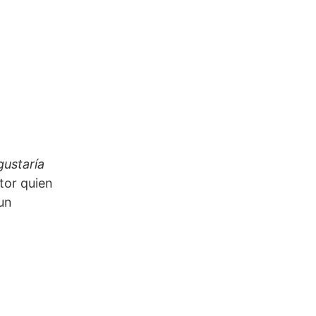
ustaría
ctor quien
 un