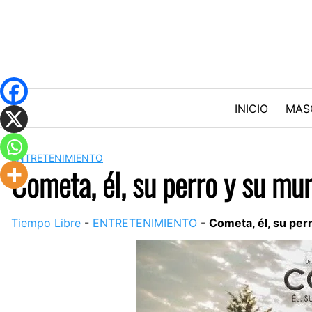
Skip
to
content
INICIO
MAS
ENTRETENIMIENTO
Cometa, él, su perro y su mu
Tiempo Libre
-
ENTRETENIMIENTO
-
Cometa, él, su per