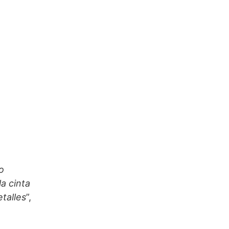
o
la cinta
talles
”,