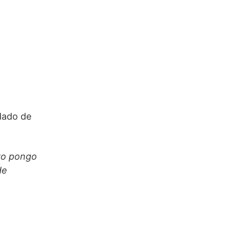
idado de
 yo pongo
de