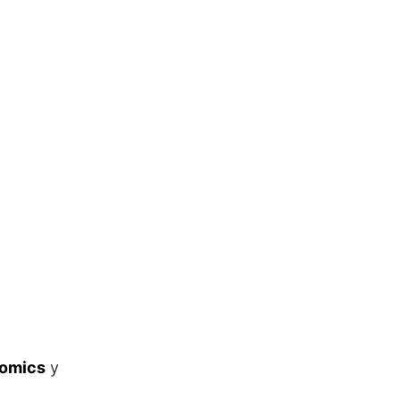
omics
y