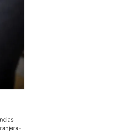
encias
ranjera-