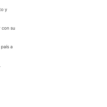
to y
r con su
 país a
.