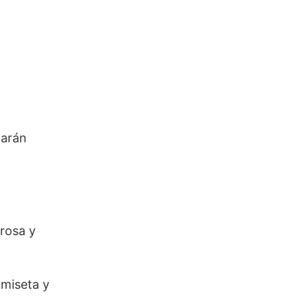
darán
orosa y
amiseta y