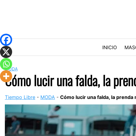
Skip
to
content
INICIO
MAS
MODA
Cómo lucir una falda, la pre
Tiempo Libre
-
MODA
-
Cómo lucir una falda, la prenda