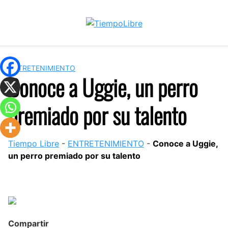
Skip
to
content
ENTRETENIMIENTO
Conoce a Uggie, un perro
premiado por su talento
Tiempo Libre
-
ENTRETENIMIENTO
-
Conoce a Uggie,
un perro premiado por su talento
Compartir