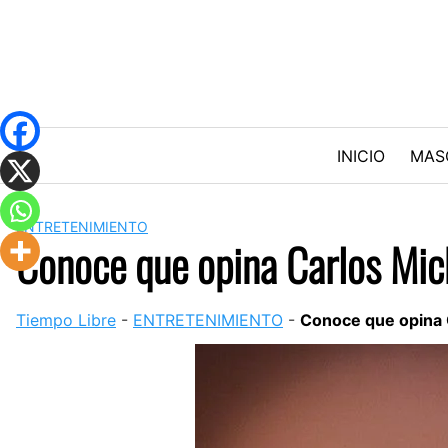
Skip
to
content
INICIO
MAS
ENTRETENIMIENTO
Conoce que opina Carlos Mic
Tiempo Libre
-
ENTRETENIMIENTO
-
Conoce que opina 