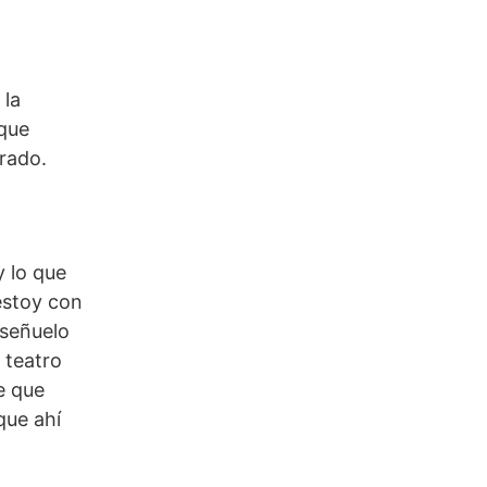
 la
 que
rrado.
y lo que
 estoy con
 señuelo
 teatro
te que
que ahí