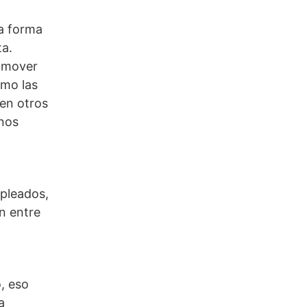
na forma
ta.
e mover
omo las
en otros
enos
mpleados,
n entre
, eso
a