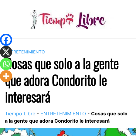
Skip
to
content
ENTRETENIMIENTO
Cosas que solo a la gente
que adora Condorito le
interesará
Tiempo Libre
-
ENTRETENIMIENTO
-
Cosas que solo
a la gente que adora Condorito le interesará