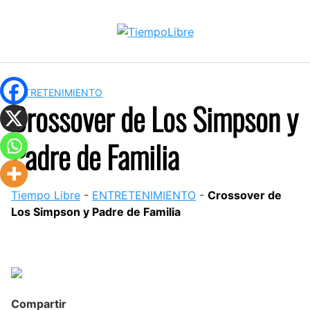
Skip
to
content
ENTRETENIMIENTO
Crossover de Los Simpson y
Padre de Familia
Tiempo Libre
-
ENTRETENIMIENTO
-
Crossover de
Los Simpson y Padre de Familia
Compartir