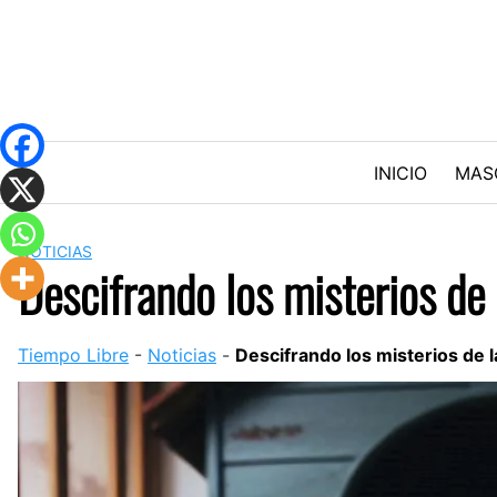
Skip
to
content
INICIO
MAS
NOTICIAS
Descifrando los misterios de
Tiempo Libre
-
Noticias
-
Descifrando los misterios de 