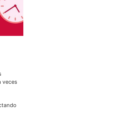
s
a veces
actando