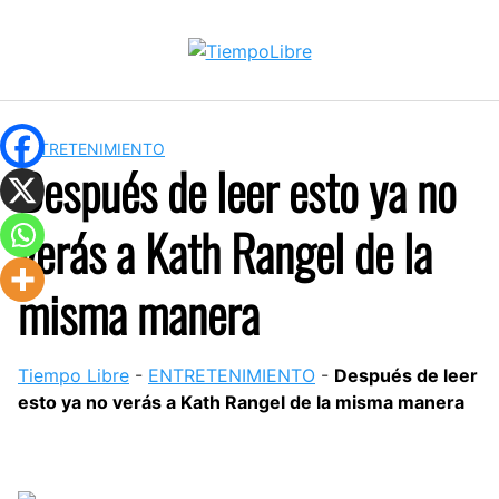
Skip
to
content
ENTRETENIMIENTO
Después de leer esto ya no
verás a Kath Rangel de la
misma manera
Tiempo Libre
-
ENTRETENIMIENTO
-
Después de leer
esto ya no verás a Kath Rangel de la misma manera