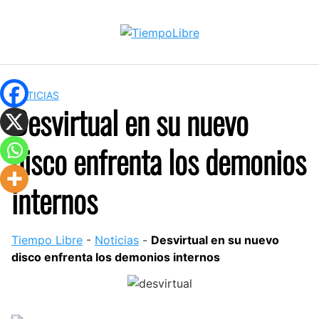
Skip
to
content
NOTICIAS
Desvirtual en su nuevo
disco enfrenta los demonios
internos
Tiempo Libre
-
Noticias
-
Desvirtual en su nuevo
disco enfrenta los demonios internos