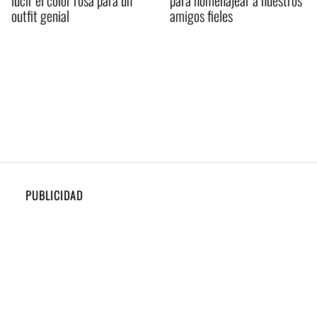
lucir el color rosa para un
para homenajear a nuestros
outfit genial
amigos fieles
PUBLICIDAD