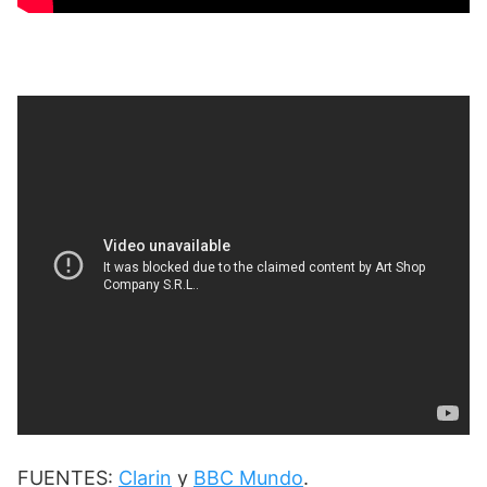
FUENTES:
Clarin
y
BBC Mundo
.