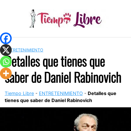
Skip
to
content
ENTRETENIMIENTO
Detalles que tienes que
saber de Daniel Rabinovich
Tiempo Libre
-
ENTRETENIMIENTO
-
Detalles que
tienes que saber de Daniel Rabinovich