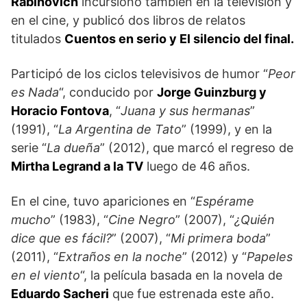
Rabinovich
incursionó también en la televisión y
en el cine, y publicó dos libros de relatos
titulados
Cuentos en serio y El silencio del final.
Participó de los ciclos televisivos de humor “
Peor
es Nada
“, conducido por
Jorge Guinzburg y
Horacio Fontova
, “
Juana y sus hermanas
”
(1991), “
La Argentina de Tato
” (1999), y en la
serie “
La dueña
” (2012), que marcó el regreso de
Mirtha Legrand a la TV
luego de 46 años.
En el cine, tuvo apariciones en “
Espérame
mucho
” (1983), “
Cine Negro
” (2007), “
¿Quién
dice que es fácil?
” (2007), “
Mi primera boda
”
(2011), “
Extraños en la noche
” (2012) y “
Papeles
en el viento
“, la película basada en la novela de
Eduardo Sacheri
que fue estrenada este año.