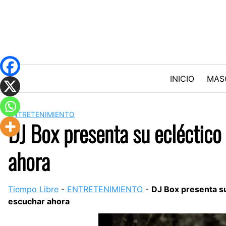
Skip
to
content
INICIO
MAS
ENTRETENIMIENTO
DJ Box presenta su ecléctico 
ahora
Tiempo Libre
-
ENTRETENIMIENTO
-
DJ Box presenta su
escuchar ahora