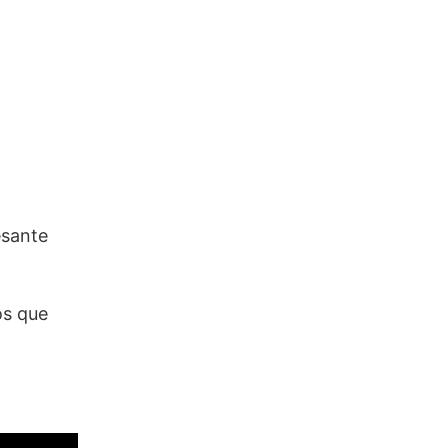
esante
os que