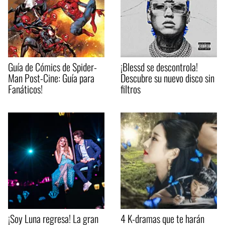
Guía de Cómics de Spider-
¡Blessd se descontrola!
Man Post-Cine: Guía para
Descubre su nuevo disco sin
Fanáticos!
filtros
¡Soy Luna regresa! La gran
4 K-dramas que te harán