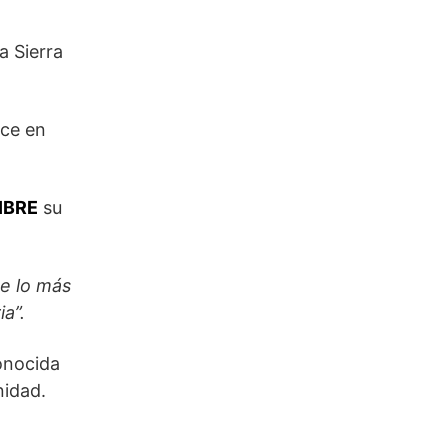
a Sierra
ece en
IBRE
su
de lo más
a”.
onocida
nidad.