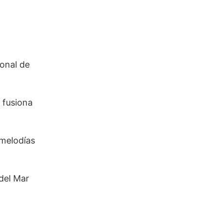
ional de
 fusiona
 melodías
 del Mar