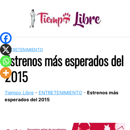
Skip
to
content
ENTRETENIMIENTO
Estrenos más esperados del
2015
Tiempo Libre
-
ENTRETENIMIENTO
-
Estrenos más
esperados del 2015