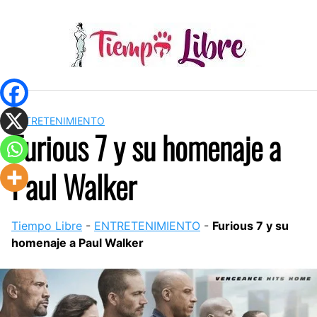
Skip
to
content
ENTRETENIMIENTO
Furious 7 y su homenaje a
Paul Walker
Tiempo Libre
-
ENTRETENIMIENTO
-
Furious 7 y su
homenaje a Paul Walker