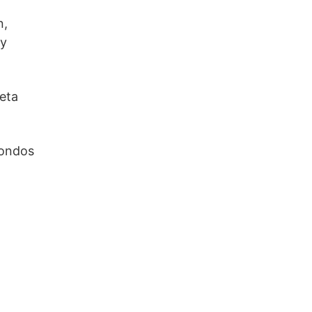
n,
 y
eta
fondos