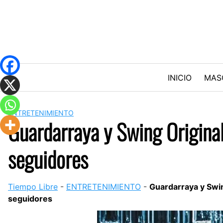
Skip
to
content
INICIO
MAS
ENTRETENIMIENTO
Guardarraya y Swing Origina
seguidores
Tiempo Libre
-
ENTRETENIMIENTO
-
Guardarraya y Swi
seguidores