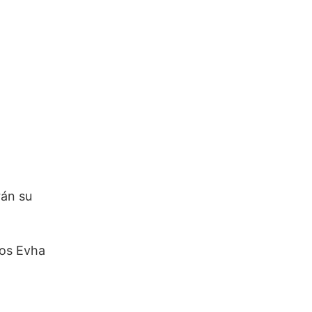
rán su
nos Evha