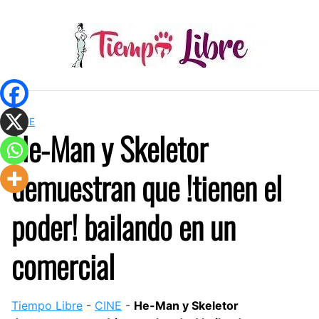
Skip
to
content
CINE
He-Man y Skeletor
demuestran que !tienen el
poder! bailando en un
comercial
Tiempo Libre
-
CINE
-
He-Man y Skeletor