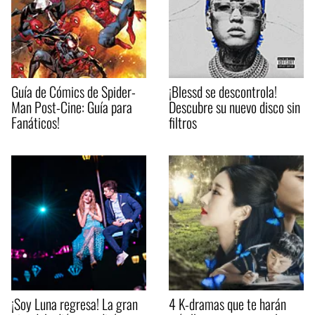
Guía de Cómics de Spider-
¡Blessd se descontrola!
Man Post-Cine: Guía para
Descubre su nuevo disco sin
Fanáticos!
filtros
¡Soy Luna regresa! La gran
4 K-dramas que te harán