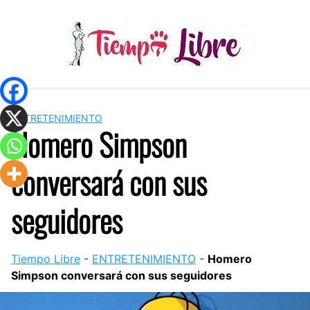
Skip
to
content
ENTRETENIMIENTO
Homero Simpson
conversará con sus
seguidores
Tiempo Libre
-
ENTRETENIMIENTO
-
Homero
Simpson conversará con sus seguidores