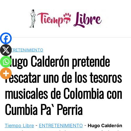
Skip
to
content
ENTRETENIMIENTO
Hugo Calderón pretende
rescatar uno de los tesoros
musicales de Colombia con
Cumbia Pa` Perria
Tiempo Libre
-
ENTRETENIMIENTO
-
Hugo Calderón