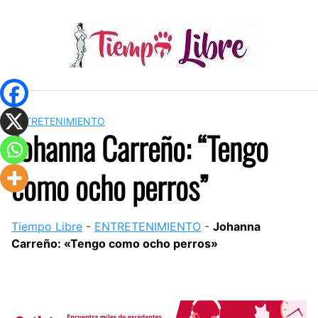
Skip
to
content
ENTRETENIMIENTO
Johanna Carreño: “Tengo
como ocho perros”
Tiempo Libre
-
ENTRETENIMIENTO
-
Johanna
Carreño: «Tengo como ocho perros»