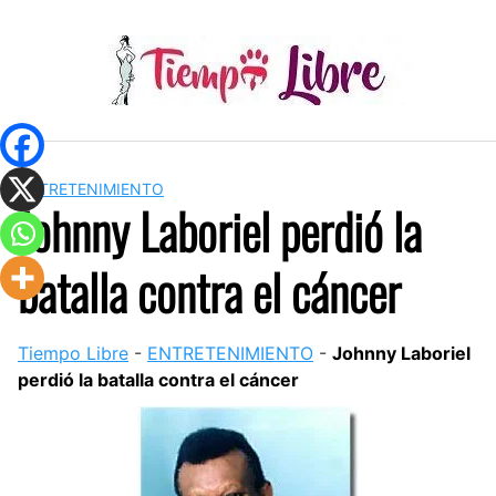
Skip
to
content
ENTRETENIMIENTO
Johnny Laboriel perdió la
batalla contra el cáncer
Tiempo Libre
-
ENTRETENIMIENTO
-
Johnny Laboriel
perdió la batalla contra el cáncer