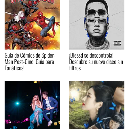
Guía de Cómics de Spider-
¡Blessd se descontrola!
Man Post-Cine: Guía para
Descubre su nuevo disco sin
Fanáticos!
filtros