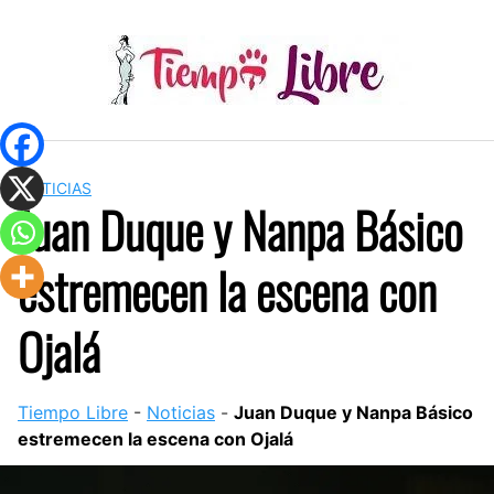
Skip
to
content
NOTICIAS
Juan Duque y Nanpa Básico
estremecen la escena con
Ojalá
Tiempo Libre
-
Noticias
-
Juan Duque y Nanpa Básico
estremecen la escena con Ojalá