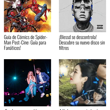
Guía de Cómics de Spider-
¡Blessd se descontrola!
Man Post-Cine: Guía para
Descubre su nuevo disco sin
Fanáticos!
filtros