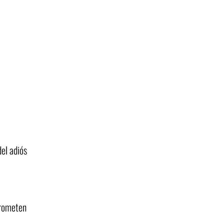
del adiós
prometen