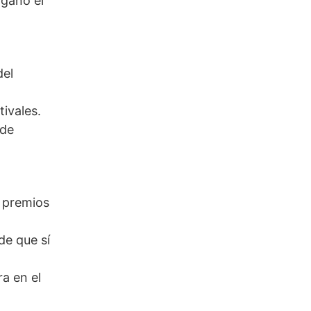
 ganó el
del
ivales.
 de
s premios
de que sí
ra en el