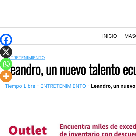
Skip
to
content
INICIO
MAS
ENTRETENIMIENTO
Leandro, un nuevo talento ec
Tiempo Libre
-
ENTRETENIMIENTO
-
Leandro, un nuevo 