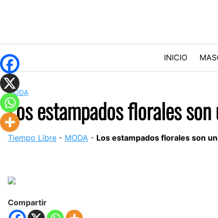
Skip
to
content
INICIO
MAS
MODA
Los estampados florales son 
Tiempo Libre
-
MODA
-
Los estampados florales son un 
Compartir