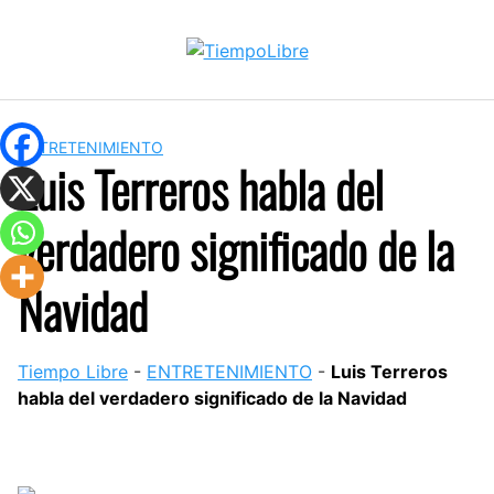
Skip
to
content
ENTRETENIMIENTO
Luis Terreros habla del
verdadero significado de la
Navidad
Tiempo Libre
-
ENTRETENIMIENTO
-
Luis Terreros
habla del verdadero significado de la Navidad