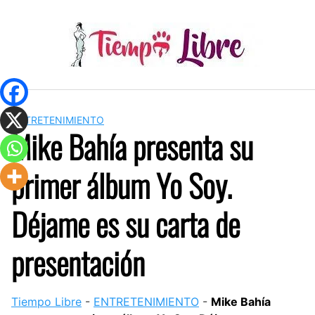
Skip
to
content
ENTRETENIMIENTO
Mike Bahía presenta su
primer álbum Yo Soy.
Déjame es su carta de
presentación
Tiempo Libre
-
ENTRETENIMIENTO
-
Mike Bahía