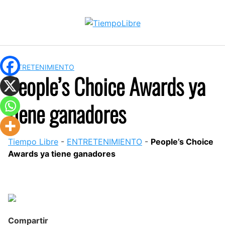
Skip
to
content
ENTRETENIMIENTO
People’s Choice Awards ya
tiene ganadores
Tiempo Libre
-
ENTRETENIMIENTO
-
People’s Choice
Awards ya tiene ganadores
Compartir