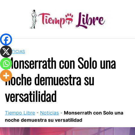
Skip
to
content
NOTICIAS
Monserrath con Solo una
noche demuestra su
versatilidad
Tiempo Libre
-
Noticias
-
Monserrath con Solo una
noche demuestra su versatilidad