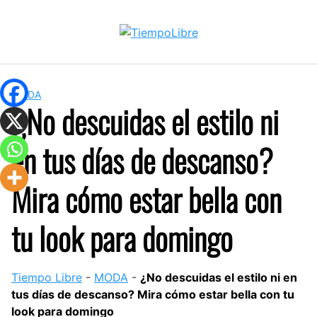
Skip
to
content
MODA
¿No descuidas el estilo ni
en tus días de descanso?
Mira cómo estar bella con
tu look para domingo
Tiempo Libre
-
MODA
-
¿No descuidas el estilo ni en
tus días de descanso? Mira cómo estar bella con tu
look para domingo