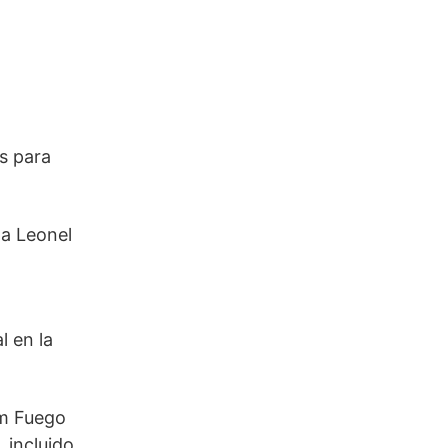
s para
 a Leonel
l en la
um Fuego
 incluido