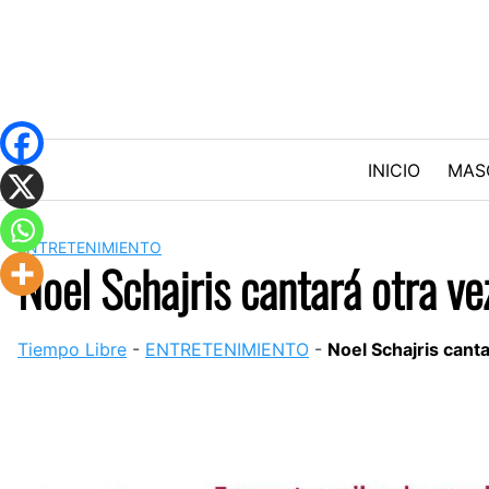
Skip
to
content
INICIO
MAS
ENTRETENIMIENTO
Noel Schajris cantará otra v
Tiempo Libre
-
ENTRETENIMIENTO
-
Noel Schajris cant