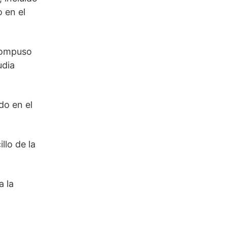
o en el
 Compuso
udia
do en el
llo de la
a la