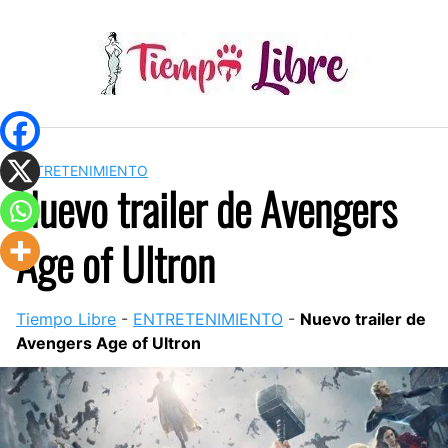
Skip
to
content
ENTRETENIMIENTO
Nuevo trailer de Avengers
Age of Ultron
Tiempo Libre
-
ENTRETENIMIENTO
-
Nuevo trailer de
Avengers Age of Ultron