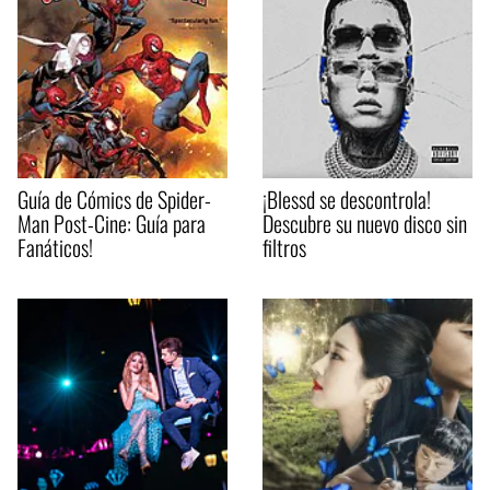
Guía de Cómics de Spider-
¡Blessd se descontrola!
Man Post-Cine: Guía para
Descubre su nuevo disco sin
Fanáticos!
filtros