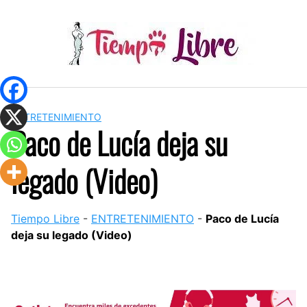
Skip
to
content
ENTRETENIMIENTO
Paco de Lucía deja su
legado (Video)
Tiempo Libre
-
ENTRETENIMIENTO
-
Paco de Lucía
deja su legado (Video)